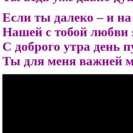
Если ты далеко – и н
Нашей с тобой любви
С доброго утра день п
Ты для меня важней м